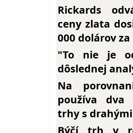
Rickards odv
ceny zlata do
000 dolárov za
"To nie je o
dôslednej anal
Na porovnan
používa dva 
trhy s drahými
Býčí trh v 