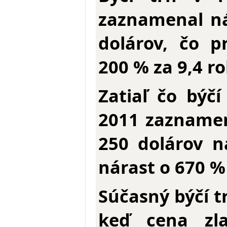
zaznamenal ná
dolárov, čo p
200 % za 9,4 ro
Zatiaľ čo býč
2011 zaznamen
250 dolárov n
nárast o 670 %
Súčasný býčí t
keď cena zl