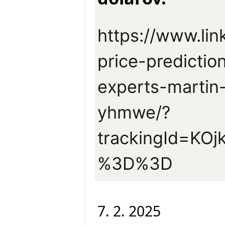
https://www.lin
price-predictio
experts-marti
yhmwe/?
trackingId=KO
%3D%3D
7. 2. 2025