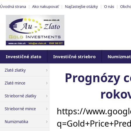
Úvodná strana
|
Ako nakupovať
|
Najčastejšie otázky
|
O nás
|
Obch
Investičné zlato
Investičné striebro
Numizmat
Zlaté zliatky
Prognózy c
Zlaté mince
rokov
Strieborné zliatky
https://www.googl
Strieborné mince
q=Gold+Price+Pr
Numizmatika