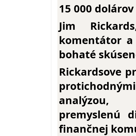
15 000 dolárov
Jim Rickard
komentátor a 
bohaté skúseno
Rickardsove p
protichodným
analýzou, 
premyslenú d
finančnej kom