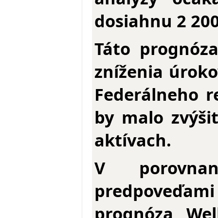
dosiahnu 2 200
Táto prognóza
zníženia úroko
Federálneho r
by malo zvýši
aktívach.
V porovnan
predpoveďam
prognóza Wel