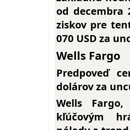
od decembra 
ziskov pre ten
070 USD za un
Wells Fargo
Predpoveď ce
dolárov za unc
Wells Fargo,
kľúčovým hr