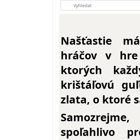
Našťastie m
hráčov v hre
ktorých kaž
krištáľovú g
zlata, o ktoré 
Samozrejm
spoľahlivo p