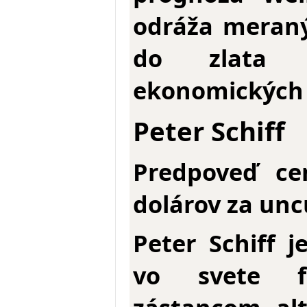
odráža meraný
do zlata u
ekonomických
Peter Schiff
Predpoveď ce
dolárov za unc
Peter Schiff 
vo svete f