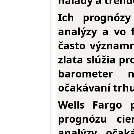
nálady a trend
Ich prognózy
analýzy a vo
často významn
zlata slúžia p
barometer n
očakávaní trhu
Wells Fargo 
prognózu cie
analýzy očak