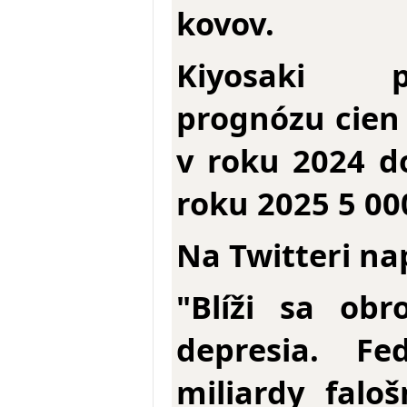
kovov.
Kiyosaki p
prognózu cien 
v roku 2024 d
roku 2025 5 00
Na Twitteri na
"Blíži sa ob
depresia. Fe
miliardy falo