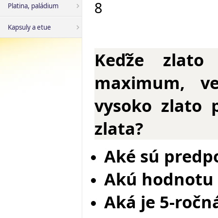
8
Platina, paládium
Kapsuly a etue
Keďže zlato 
maximum, ve
vysoko zlato 
zlata?
Aké sú predp
Akú hodnotu 
Aká je 5-ročn