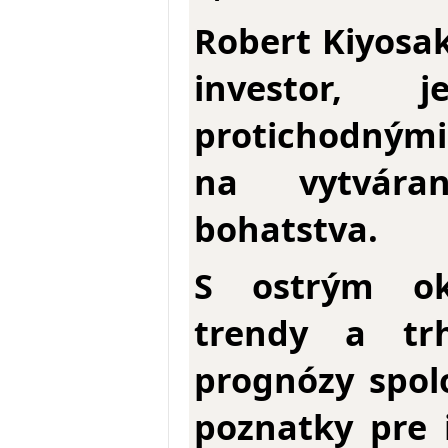
Robert Kiyosa
investor, 
protichodným
na vytvára
bohatstva.
S ostrým o
trendy a tr
prognózy spol
poznatky pre 