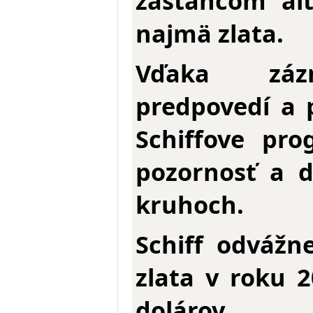
zástancom alte
najmä zlata.
Vďaka záz
predpovedí a 
Schiffove pro
pozornosť a d
kruhoch.
Schiff odvážn
zlata v roku 
dolárov.