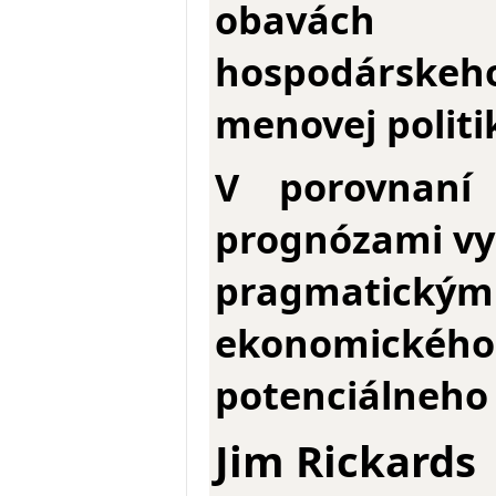
obavách z
hospodárskeho
menovej politi
V porovnaní 
prognózami vy
pragmatic
ekonomickéh
potenciálneho 
Jim Rickards