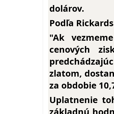
dolárov.
Podľa Rickards
"Ak vezmeme
cenových zis
predchádzajú
zlatom, dostan
za obdobie 10,
Uplatnenie to
základnú hodn