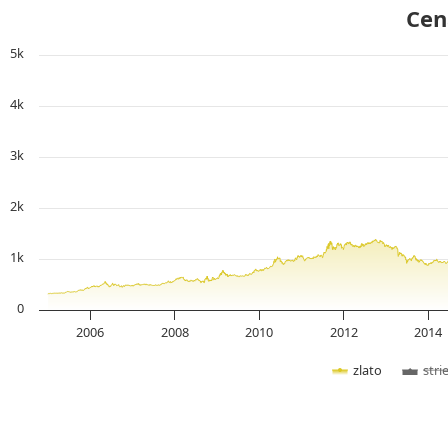
Cen
5k
4k
3k
2k
1k
0
2006
2008
2010
2012
2014
zlato
stri