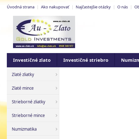
Úvodná strana
|
Ako nakupovať
|
Najčastejšie otázky
|
O nás
|
Ob
Investičné zlato
Investičné striebro
Numizm
Zlaté zliatky
Zlaté mince
Strieborné zliatky
Strieborné mince
Numizmatika