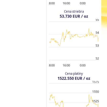
8:00
16:00
0:00
Cena striebra
53.730 EUR / oz
55
54
53
52
8:00
16:00
0:00
Cena platiny
1522.550 EUR / oz
1575
1550
1525