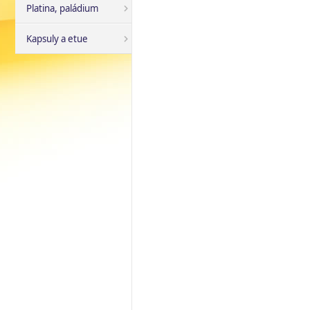
Platina, paládium
Kapsuly a etue