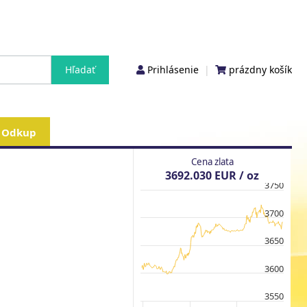
Prihlásenie
|
prázdny košík
Odkup
Cena zlata
3692.030 EUR / oz
3750
3700
3650
3600
3550