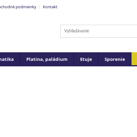
chodné podmienky
|
Kontakt
atika
Platina, paládium
Etuje
Sporenie