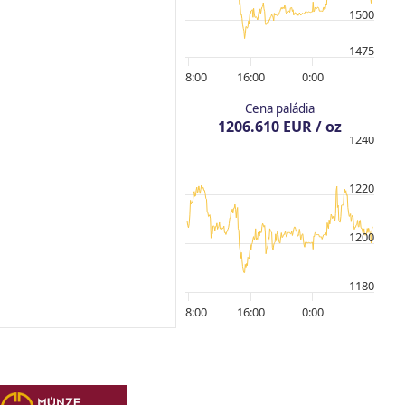
1500
1475
8:00
16:00
0:00
Cena paládia
1206.610 EUR / oz
1240
1220
1200
1180
8:00
16:00
0:00